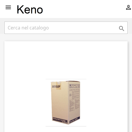


