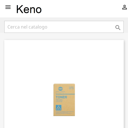


